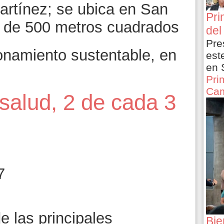
rtínez; se ubica en San
Pri
s de 500 metros cuadrados
del
Pre
onamiento sustentable, en
est
en 
Pri
Cam
salud, 2 de cada 3
7
e las principales
Bie