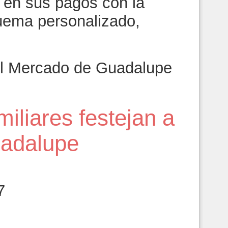
e en sus pagos con la
uema personalizado,
el Mercado de Guadalupe
miliares festejan a
adalupe
7