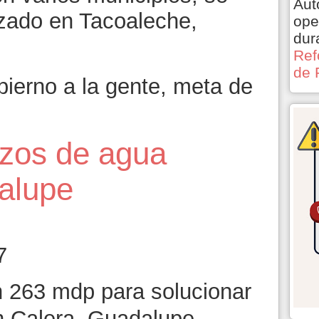
Aut
izado en Tacoaleche,
ope
dur
Ref
de 
bierno a la gente, meta de
ozos de agua
alupe
7
n 263 mdp para solucionar
en Calera, Guadalupe,