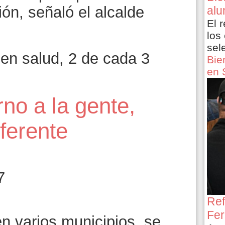
ón, señaló el alcalde
alu
El 
los
sel
en salud, 2 de cada 3
Bie
en 
rno a la gente,
ferente
7
Ref
Fer
 varios municipios, se