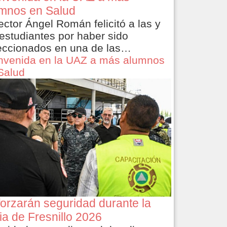
mnos en Salud
rector Ángel Román felicitó a las y
 estudiantes por haber sido
eccionados en una de las…
nvenida en la UAZ a más alumnos
Salud
orzarán seguridad durante la
ia de Fresnillo 2026