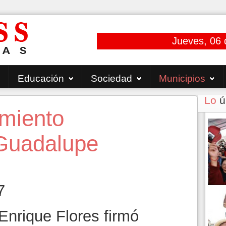
Jueves, 06 
Educación
Sociedad
Municipios
Lo
ú
amiento
 Guadalupe
7
 Enrique Flores firmó