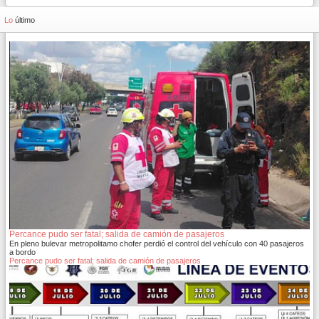
Lo
último
Percance pudo ser fatal; salida de camión de pasajeros
En pleno bulevar metropolitamo chofer perdió el control del vehículo con 40 pasajeros
a bordo
Percance pudo ser fatal; salida de camión de pasajeros