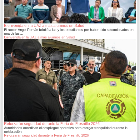
Bienvenida en la UAZ a más alumnos en Salud
El rector Ángel Román felicitó a las y los estudiantes por haber sido seleccionados en
una de las…
Bienvenida en la UAZ a más alumnos en Salud
Reforzarán seguridad durante la Feria de Fresnillo 2026
Autoridades coordinan el despliegue operativo para otorgar tranquilidad durante la
celebración
Reforzarán seguridad durante la Feria de Fresnillo 2026