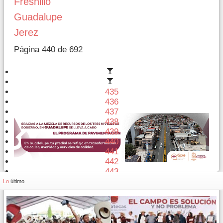
Fresnillo
Guadalupe
Jerez
Página 440 de 692
435
436
437
438
439
440
441
442
443
444
Lo
último