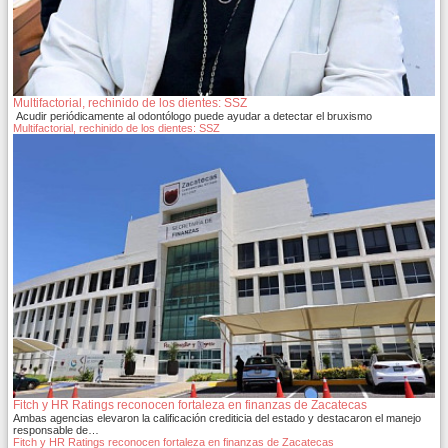
Multifactorial, rechinido de los dientes: SSZ
Acudir periódicamente al odontólogo puede ayudar a detectar el bruxismo
Multifactorial, rechinido de los dientes: SSZ
Fitch y HR Ratings reconocen fortaleza en finanzas de Zacatecas
Ambas agencias elevaron la calificación crediticia del estado y destacaron el manejo
responsable de…
Fitch y HR Ratings reconocen fortaleza en finanzas de Zacatecas