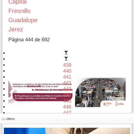
Capital
Fresnillo
Guadalupe
Jerez
Página 444 de 692
439
440
441
442
443
444
445
446
447
448
Lo
último