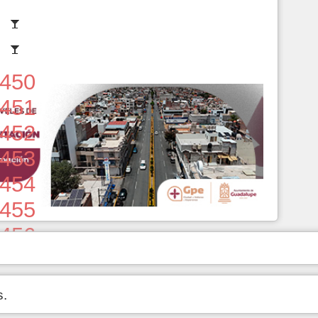
450
451
452
453
454
455
456
457
458
s.
459