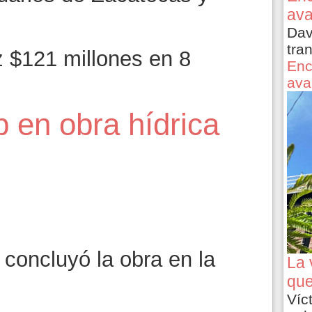
ava
Dav
tra
z $121 millones en 8
Enc
ava
p en obra hídrica
oncluyó la obra en la
La 
que
Víc