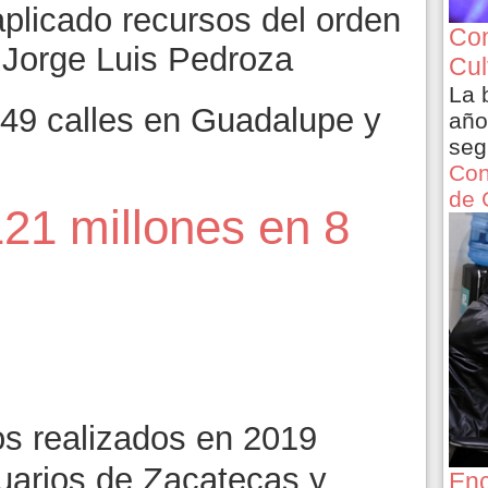
plicado recursos del orden
Con
 Jorge Luis Pedroza
Cul
La 
49 calles en Guadalupe y
año
seg
Con
de 
121 millones en 8
os realizados en 2019
suarios de Zacatecas y
Enc