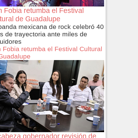
 Fobia retumba el Festival
tural de Guadalupe
banda mexicana de rock celebró 40
s de trayectoria ante miles de
uidores
 Fobia retumba el Festival Cultural
Guadalupe
abeza gobernador revisión de