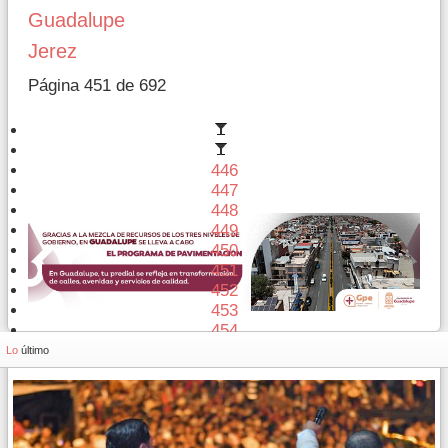
Guadalupe
Jerez
Página 451 de 692
446
447
448
449
450
451
452
453
454
455
Lo
último