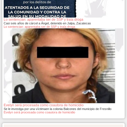
Lo sentencian: aparentaba ser de SSP y traía droga
Casi seis años de cárcel a Ángel, detenido en Jalpa, Zacatecas
Lo sentencian: aparentaba ser de SSP y traía droga
Evelyn será procesada como coautora de homicidio
Se le investiga por una víctimaen la colonia Balcones del municipio de Fresnillo
Evelyn será procesada como coautora de homicidio