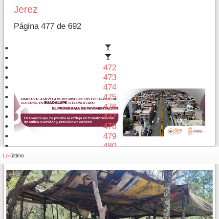
Jerez
Página 477 de 692
472
473
474
475
476
477
478
479
480
481
Lo
último