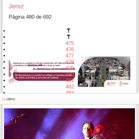
Jerez
Página 480 de 692
475
476
477
478
479
480
481
482
483
484
Lo
último