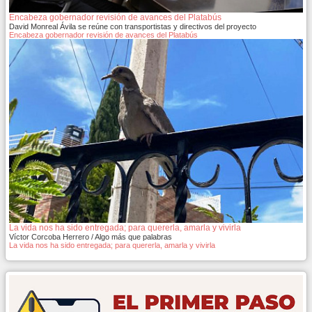
Encabeza gobernador revisión de avances del Platabús
David Monreal Ávila se reúne con transportistas y directivos del proyecto
Encabeza gobernador revisión de avances del Platabús
La vida nos ha sido entregada; para quererla, amarla y vivirla
Víctor Corcoba Herrero / Algo más que palabras
La vida nos ha sido entregada; para quererla, amarla y vivirla