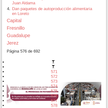
Juan Aldama
Dan paquetes de autoproducción alimentaria
en Loreto
Capital
Fresnillo
Guadalupe
Jerez
Página 576 de 692
571
572
573
574
575
576
577
578