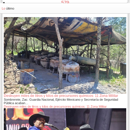
579
580
Lo
último
Destruyen miles de litros y kilos de precursores químicos: 11 Zona Militar
Sombrerete, Zac. Guardia Nacional, Ejército Mexicano y Secretaría de Seguridad
Pública acaban…
Destruyen miles de litros y kilos de precursores químicos: 11 Zona Militar