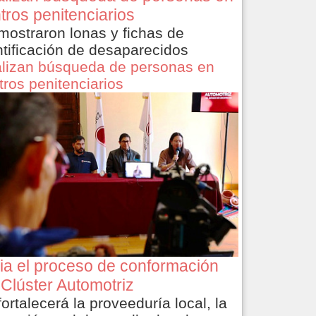
tros penitenciarios
mostraron lonas y fichas de
ntificación de desaparecidos
lizan búsqueda de personas en
tros penitenciarios
cia el proceso de conformación
 Clúster Automotriz
fortalecerá la proveeduría local, la