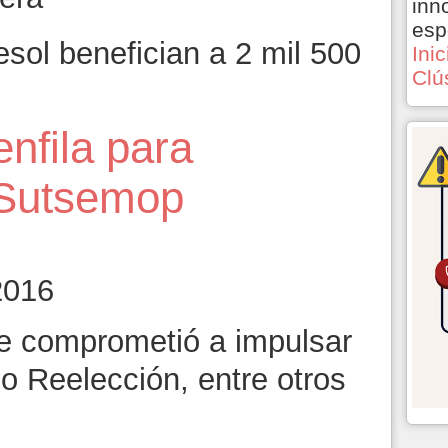
inn
esp
sol benefician a 2 mil 500
Ini
Clú
enfila para
 Sutsemop
2016
e comprometió a impulsar
No Reelección, entre otros