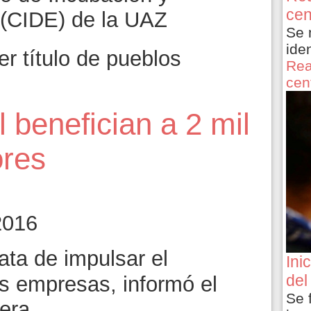
cen
 (CIDE) de la UAZ
Se 
ide
r título de pueblos
Rea
cen
 benefician a 2 mil
res
2016
ata de impulsar el
Ini
del
s empresas, informó el
Se 
rera