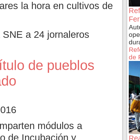
res la hora en cultivos de
Ref
Fer
Aut
 SNE a 24 jornaleros
ope
dur
Ref
de 
ítulo de pueblos
ado
2016
Imparten módulos a
ro de Incubación y
Rea