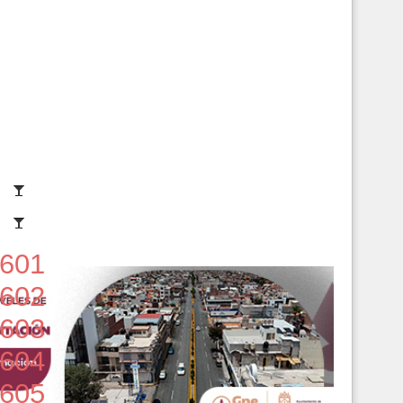
601
602
603
604
605