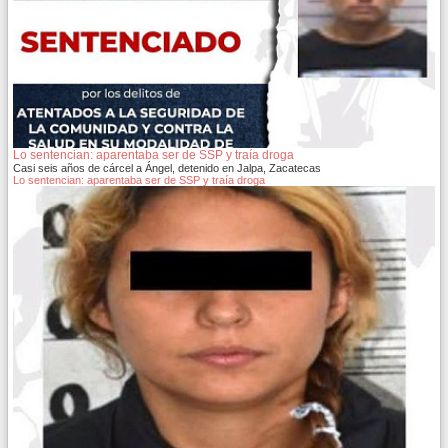
Lo sentencian: aparentaba ser de SSP y traía droga
Casi seis años de cárcel a Ángel, detenido en Jalpa, Zacatecas
Lo sentencian: aparentaba ser de SSP y traía droga