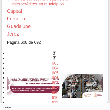
microcréditos en municipios
Capital
Fresnillo
Guadalupe
Jerez
Página 608 de 692
603
604
605
606
607
608
609
610
611
612
Lo
último