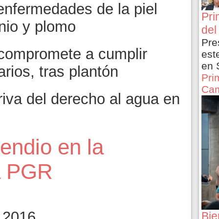
 enfermedades de la piel
Pri
nio y plomo
del
Pre
compromete a cumplir
est
en 
rios, tras plantón
Pri
Cam
iva del derecho al agua en
endio en la
la PGR
 2016
Bie