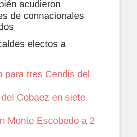
bién acudieron
es de connacionales
idos
caldes electos a
 para tres Cendis del
 del Cobaez en siete
 en Monte Escobedo a 2