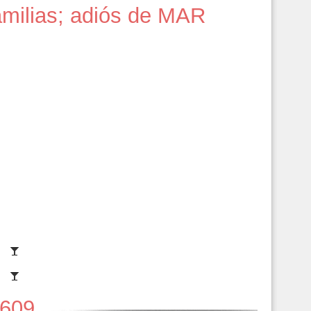
amilias; adiós de MAR
609