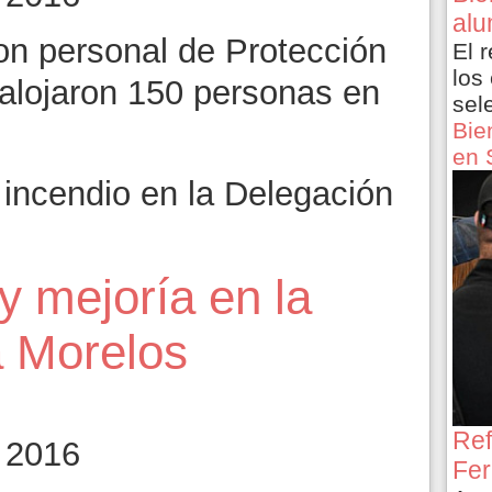
alu
on personal de Protección
El 
los
salojaron 150 personas en
sel
Bie
en 
incendio en la Delegación
y mejoría en la
a Morelos
Ref
 2016
Fer