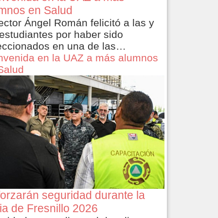
mnos en Salud
rector Ángel Román felicitó a las y
 estudiantes por haber sido
eccionados en una de las…
nvenida en la UAZ a más alumnos
Salud
orzarán seguridad durante la
ia de Fresnillo 2026