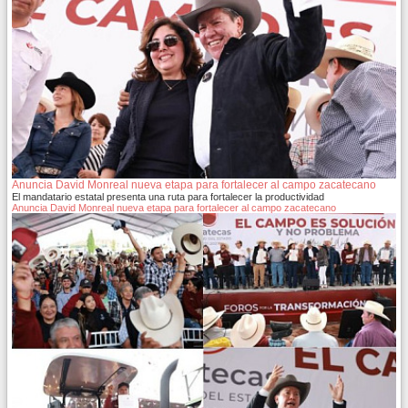
Anuncia David Monreal nueva etapa para fortalecer al campo zacatecano
El mandatario estatal presenta una ruta para fortalecer la productividad
Anuncia David Monreal nueva etapa para fortalecer al campo zacatecano