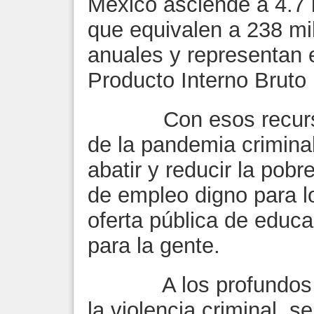
México asciende a 4.7 
que equivalen a 238 mil
anuales y representan e
Producto Interno Bruto
Con esos recursos 
de la pandemia criminal
abatir y reducir la pob
de empleo digno para l
oferta pública de educa
para la gente.
A los profundos efe
la violencia criminal, 