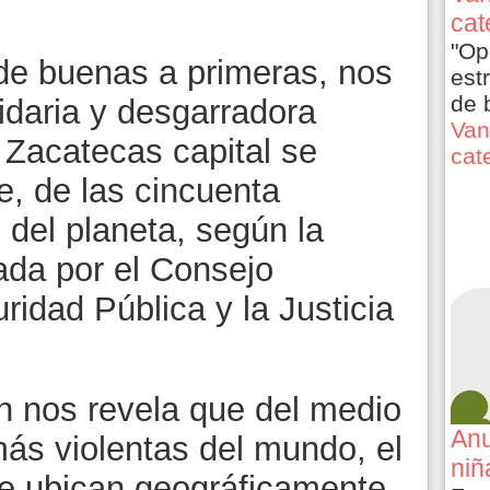
cat
"Op
buenas a primeras, nos
est
de 
idaria y desgarradora
Van
 Zacatecas capital se
cat
ce, de las cincuenta
 del planeta, según la
ada por el Consejo
idad Pública y la Justicia
os revela que del medio
Anu
ás violentas del mundo, el
niñ
 se ubican geográficamente