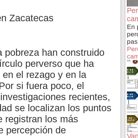
Per
 en Zacatecas
cam
En 
per
pas
Per
obreza han construido
cam
írculo perverso que ha
en el rezago y en la
Por si fuera poco, el
investigaciones recientes,
dad se localizan los puntos
ue registran los más
e percepción de
Van