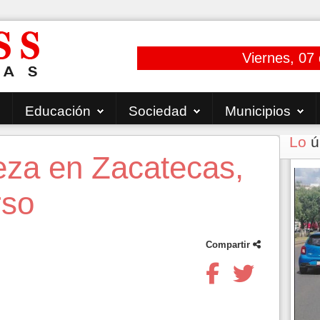
Viernes, 07
Educación
Sociedad
Municipios
Lo
ú
eza en Zacatecas,
rso
Compartir