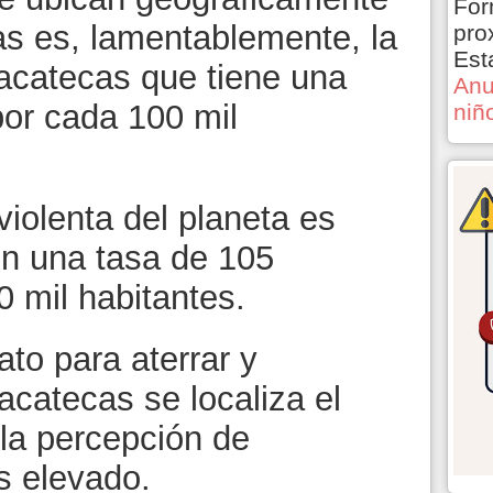
For
s es, lamentablemente, la
pro
Est
Zacatecas que tiene una
Anu
por cada 100 mil
niñ
nta del planeta es
n una tasa de 105
 mil habitantes.
para aterrar y
acatecas se localiza el
 la percepción de
s elevado.