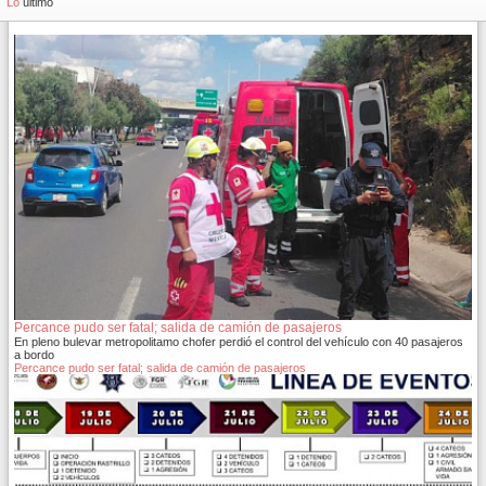
Lo
último
Percance pudo ser fatal; salida de camión de pasajeros
En pleno bulevar metropolitamo chofer perdió el control del vehículo con 40 pasajeros
a bordo
Percance pudo ser fatal; salida de camión de pasajeros