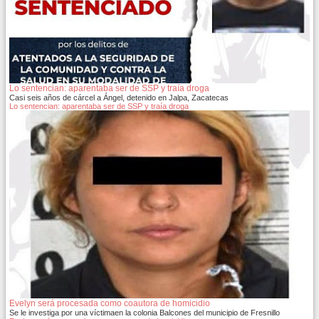
Lo sentencian: aparentaba ser de SSP y traía droga
Casi seis años de cárcel a Ángel, detenido en Jalpa, Zacatecas
Lo sentencian: aparentaba ser de SSP y traía droga
Evelyn será procesada como coautora de homicidio
Se le investiga por una víctimaen la colonia Balcones del municipio de Fresnillo