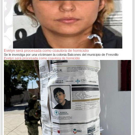
Evelyn será procesada como coautora de homicidio
Se le investiga por una víctimaen la colonia Balcones del municipio de Fresnillo
Evelyn será procesada como coautora de homicidio