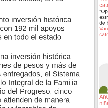
cat
"Op
est
o inversión histórica
de 
 con 192 mil apoyos
Van
cat
s en todo el estado
a inversión histórica
lones de pesos y más de
s entregados, el Sistema
lo Integral de la Familia
ño del Progreso, cinco
Anu
e atienden de manera
niñ