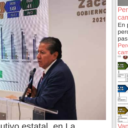
Per
cam
En 
per
pas
Per
cam
cutivo estatal, en La
Van