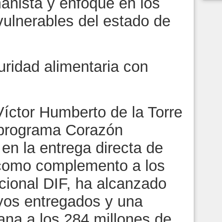
anista y enfoque en los
vulnerables del estado de
ridad alimentaria con
Víctor Humberto de la Torre
 programa Corazón
en la entrega directa de
 como complemento a los
ional DIF, ha alcanzado
oyos entregados y una
cana a los 284 millones de