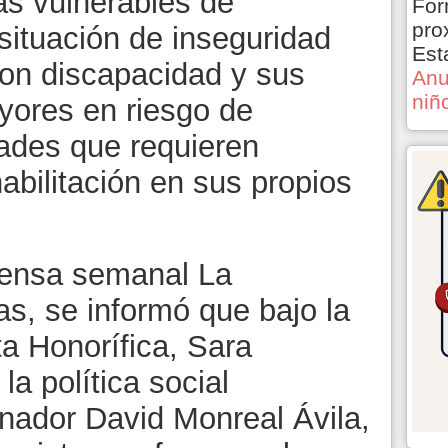
ás vulnerables de
For
pro
situación de inseguridad
Est
con discapacidad y sus
Anu
niñ
yores en riesgo de
ades que requieren
habilitación en sus propios
rensa semanal La
s, se informó que bajo la
ta Honorífica, Sara
a política social
nador David Monreal Ávila,