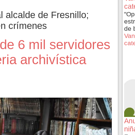
cat
 alcalde de Fresnillo;
"Op
est
 en crímenes
de 
Van
de 6 mil servidores
cat
ria archivística
Anu
niñ