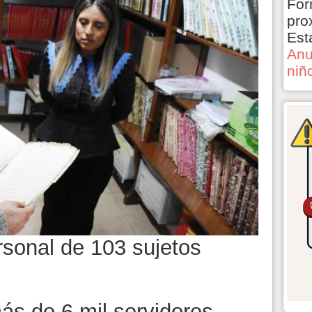
For
pro
Est
Anu
niñ
rsonal de 103 sujetos
ás de 6 mil servidores