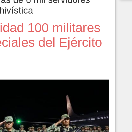
hivística
dad 100 militares
iales del Ejército