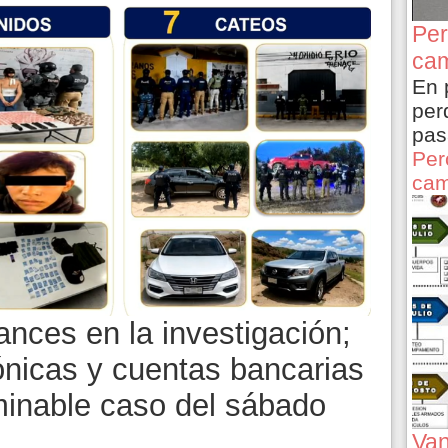
Per
cam
En 
per
pas
Per
cam
nces en la investigación;
fónicas y cuentas bancarias
minable caso del sábado
Van