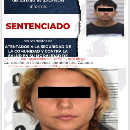
Lo sentencian: aparentaba ser de SSP y traía droga
Casi seis años de cárcel a Ángel, detenido en Jalpa, Zacatecas
Lo sentencian: aparentaba ser de SSP y traía droga