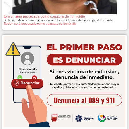
Evelyn será procesada como coautora de homicidio
Se le investiga por una víctimaen la colonia Balcones del municipio de Fresnillo
Evelyn será procesada como coautora de homicidio