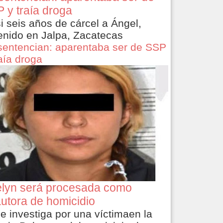
 y traía droga
i seis años de cárcel a Ángel,
enido en Jalpa, Zacatecas
sentencian: aparentaba ser de SSP
raía droga
lyn será procesada como
utora de homicidio
le investiga por una víctimaen la