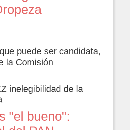
Oropeza
6
 que puede ser candidata,
e la Comisión
inelegibilidad de la
a
 "el bueno":