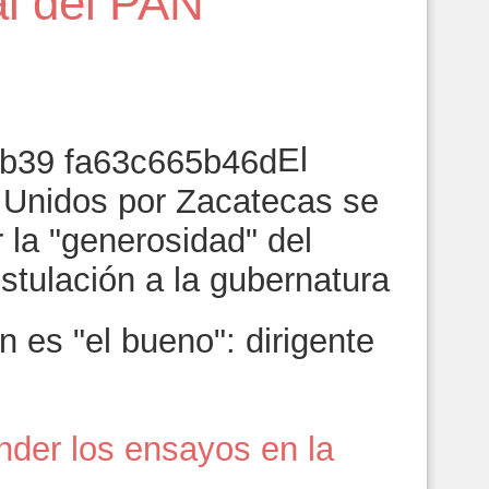
al del PAN
6
El
a Unidos por Zacatecas se
 la "generosidad" del
stulación a la gubernatura
 es "el bueno": dirigente
der los ensayos en la