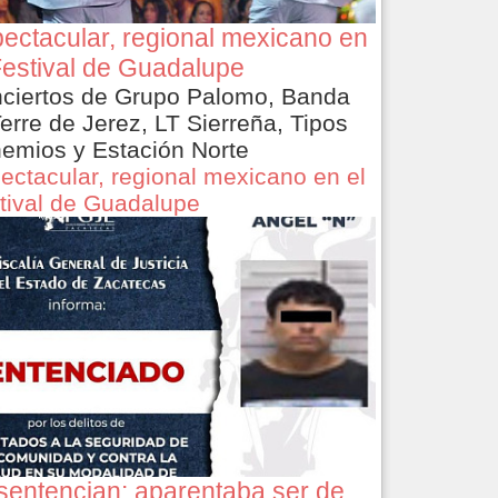
ectacular, regional mexicano en
Festival de Guadalupe
ciertos de Grupo Palomo, Banda
Terre de Jerez, LT Sierreña, Tipos
emios y Estación Norte
ectacular, regional mexicano en el
tival de Guadalupe
sentencian: aparentaba ser de