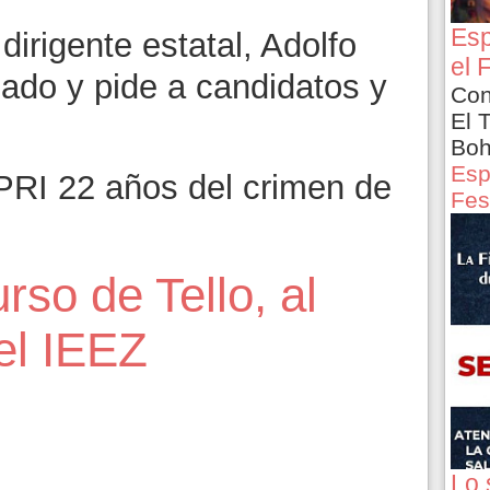
Esp
dirigente estatal, Adolfo
el 
gado y pide a candidatos y
Con
El 
Boh
Esp
RI 22 años del crimen de
Fes
rso de Tello, al
 el IEEZ
6
Lo 