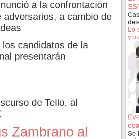
nunció a la confrontación
SSP
Cas
e adversarios, a cambio de
det
 ideas
Lo 
y t
los candidatos de la
nal presentarán
scurso de Tello, al
Z
Eve
coa
ús Zambrano al
Se 