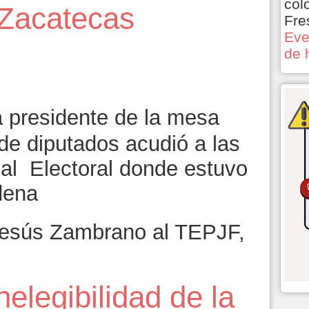
col
 Zacatecas
Fre
Eve
de 
6
a presidente de la mesa
de diputados acudió a las
nal Electoral donde estuvo
dena
Jesús Zambrano al TEPJF,
legibilidad de la