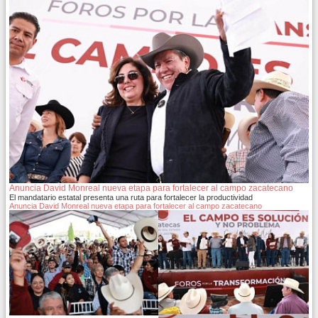
Anuncia David Monreal nueva etapa para fortalecer al campo zacatecano
El mandatario estatal presenta una ruta para fortalecer la productividad
Anuncia David Monreal nueva etapa para fortalecer al campo zacatecano