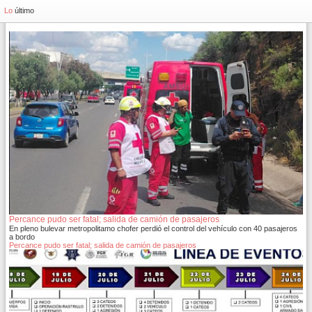
Lo
último
Percance pudo ser fatal; salida de camión de pasajeros
En pleno bulevar metropolitamo chofer perdió el control del vehículo con 40 pasajeros
a bordo
Percance pudo ser fatal; salida de camión de pasajeros