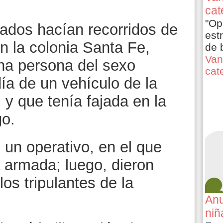
cat
"Op
mados hacían recorridos de
est
en la colonia Santa Fe,
de 
Van
na persona del sexo
cat
a de un vehículo de la
 y que tenía fajada en la
go.
un operativo, en el que
a armada; luego, dieron
os tripulantes de la
Anu
niñ