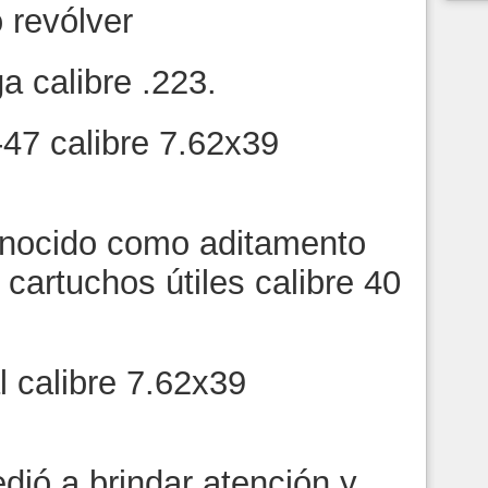
 revólver
a calibre .223.
47 calibre 7.62x39
conocido como aditamento
cartuchos útiles calibre 40
l calibre 7.62x39
edió a brindar atención y