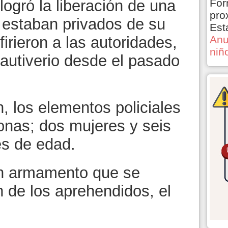
ogró la liberación de una
For
pro
 estaban privados de su
Est
irieron a las autoridades,
Anu
niñ
autiverio desde el pasado
, los elementos policiales
onas; dos mujeres y seis
s de edad.
n armamento que se
 de los aprehendidos, el