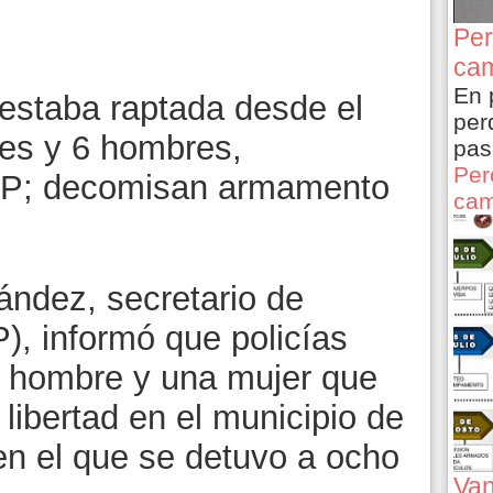
Per
cam
En 
estaba raptada desde el
per
es y 6 hombres,
pas
Per
PEP; decomisan armamento
cam
ndez, secretario de
), informó que policías
un hombre y una mujer que
libertad en el municipio de
en el que se detuvo a ocho
Van