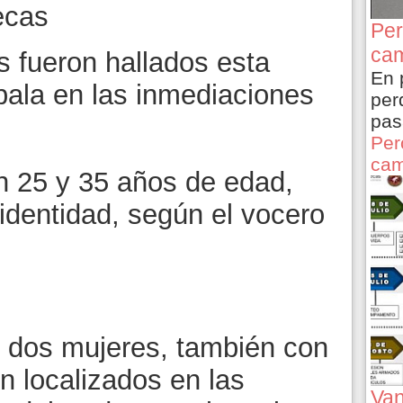
ecas
Per
cam
 fueron hallados esta
En 
bala en las inmediaciones
per
pas
Per
cam
n 25 y 35 años de edad,
identidad, según el vocero
 dos mujeres, también con
n localizados en las
Van