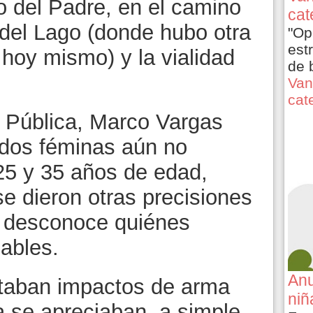
o del Padre, en el camino
cat
 del Lago (donde hubo otra
"Op
est
hoy mismo) y la vialidad
de 
Van
cat
 Pública, Marco Vargas
 dos féminas aún no
 25 y 35 años de edad,
 dieron otras precisiones
e desconoce quiénes
ables.
Anu
taban impactos de arma
niñ
a se apreciaban, a simple