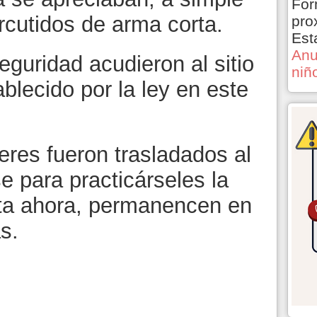
For
rcutidos de arma corta.
pro
Est
Anu
guridad acudieron al sitio
niñ
ablecido por la ley en este
eres fueron trasladados al
 para practicárseles la
sta ahora, permanencen en
s.