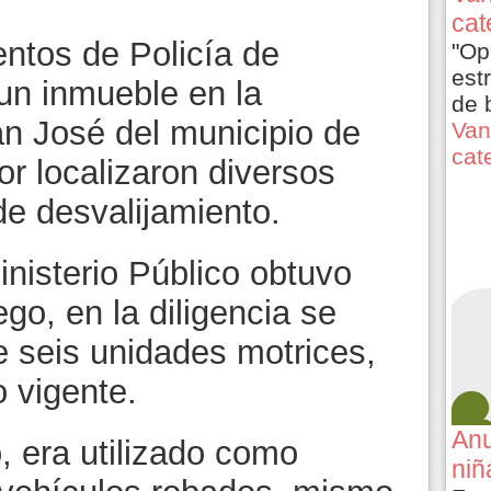
cat
ntos de Policía de
"Op
est
 un inmueble en la
de 
n José del municipio de
Van
cat
ior localizaron diversos
de desvalijamiento.
inisterio Público obtuvo
go, en la diligencia se
e seis unidades motrices,
o vigente.
Anu
, era utilizado como
niñ