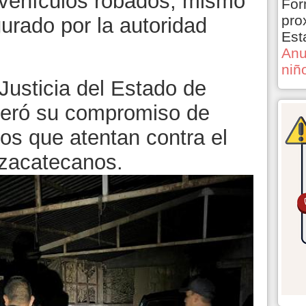
vehículos robados, mismo
For
pro
rado por la autoridad
Est
Anu
niñ
Justicia del Estado de
teró su compromiso de
tos que atentan contra el
 zacatecanos.