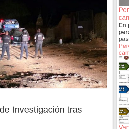
Per
cam
En 
per
pas
Per
cam
 de Investigación tras
Van