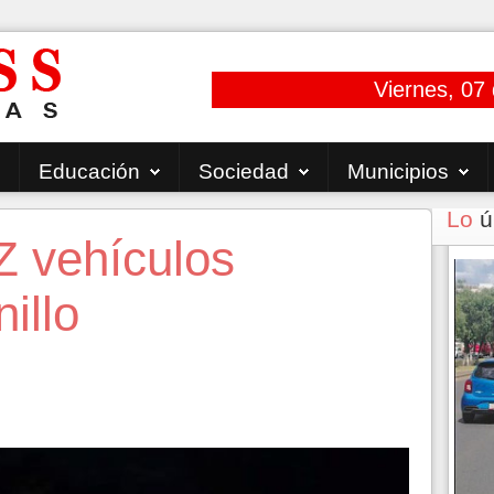
Viernes, 07
Educación
Sociedad
Municipios
Lo
ú
 vehículos
illo