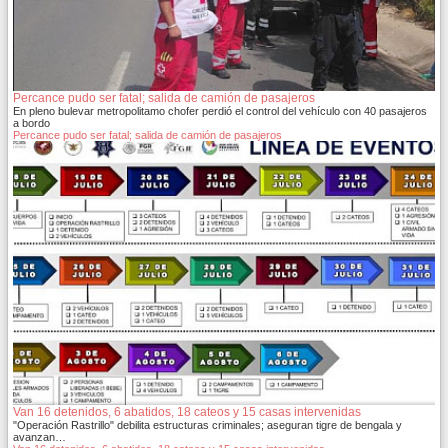
Percance pudo ser fatal; salida de camión de pasajeros
En pleno bulevar metropolitamo chofer perdió el control del vehículo con 40 pasajeros
a bordo
Percance pudo ser fatal; salida de camión de pasajeros
Van 16 detenidos, 6 abatidos, 18 cateos y 15 casas intervenidas
"Operación Rastrillo" debilita estructuras criminales; aseguran tigre de bengala y
avanzan…