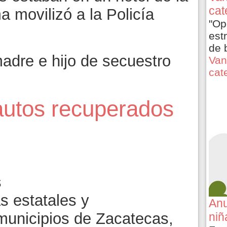
cat
a movilizó a la Policía
"Op
est
de 
dre e hijo de secuestro
Van
cat
autos recuperados
8
s estatales y
Anu
 municipios de Zacatecas,
niñ