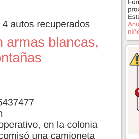
For
pro
Est
 4 autos recuperados
Anu
niñ
n armas blancas,
ontañas
8
perativo, en la colonia
decomisó una camioneta