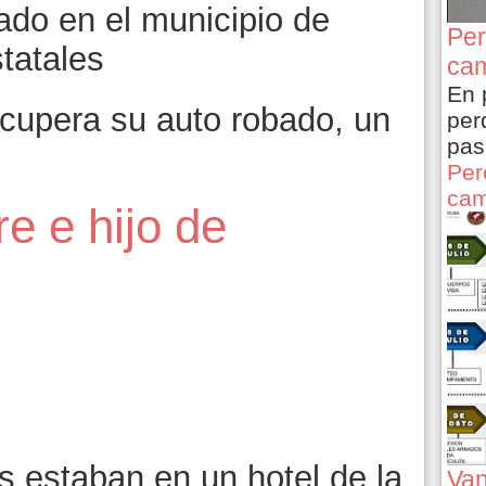
ado en el municipio de
Per
statales
cam
En 
ecupera su auto robado, un
per
pas
Per
cam
e e hijo de
s estaban en un hotel de la
Van