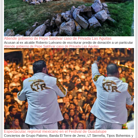
Atiende gobierno de Pepe Saldívar caso de Privada Las Águilas
Acusan al ex alcalde Roberto Luévano de escriturar predio de donación a un particular
Atiende gobierno de Pepe Saldívar caso de Privada Las Águilas
Espectacular, regional mexicano en el Festival de Guadalupe
Conciertos de Grupo Palomo, Banda El Terre de Jerez, LT Sierreña, Tipos Bohemios y