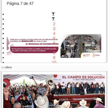
Página 7 de 47
2
3
4
5
6
7
8
9
10
11
Lo
último