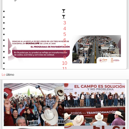
3
4
5
6
7
8
9
10
11
12
Lo
último