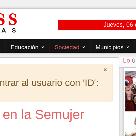
Jueves, 06 
Educación
Sociedad
Municipios
Lo
ú
×
rar al usuario con 'ID':
 en la Semujer