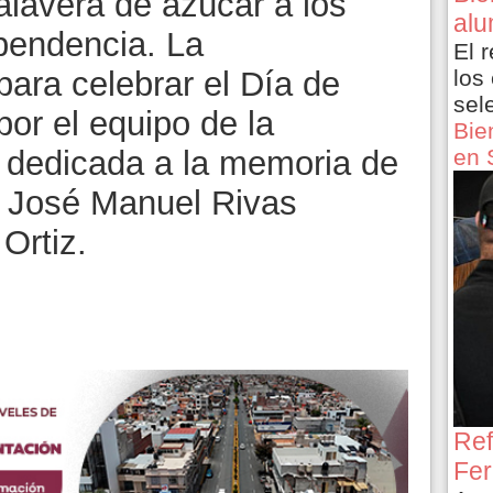
lavera de azúcar a los
alu
pendencia. La
El 
los
ara celebrar el Día de
sel
or el equipo de la
Bie
en 
 dedicada a la memoria de
s, José Manuel Rivas
Ortiz.
Ref
Fer