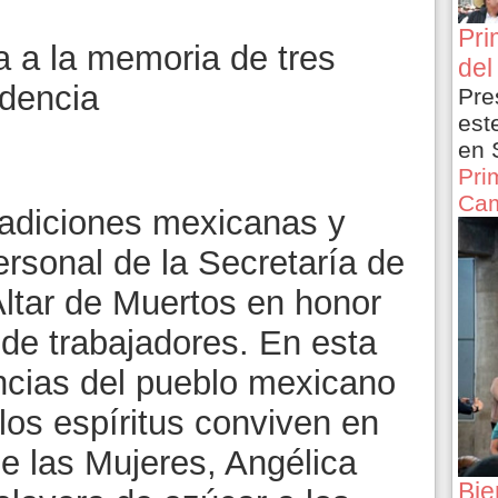
Pri
a a la memoria de tres
del
dencia
Pre
est
en 
Pri
Cam
tradiciones mexicanas y
ersonal de la Secretaría de
Altar de Muertos en honor
s de trabajadores. En esta
ncias del pueblo mexicano
 los espíritus conviven en
de las Mujeres, Angélica
Bie