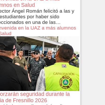
mnos en Salud
rector Ángel Román felicitó a las y
 estudiantes por haber sido
eccionados en una de las…
nvenida en la UAZ a más alumnos
Salud
orzarán seguridad durante la
ia de Fresnillo 2026