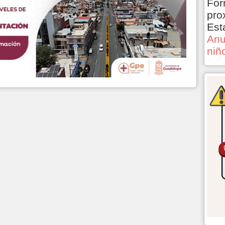
For
pro
Est
Anu
niñ