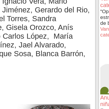
 Ignacio Vera, Mario
cat
Jiménez, Gerardo del Rio,
"Op
est
el Torres, Sandra
de 
, Gisela Orozco, Anís
Van
cat
o Carlos López, María
nez, Jael Alvarado,
ique Sosa, Blanca Barrón,
.
Anu
niñ