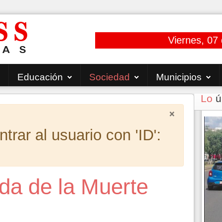
Viernes, 07
Educación
Sociedad
Municipios
Lo
ú
×
rar al usuario con 'ID':
da de la Muerte