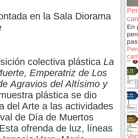
Per
ontada en la Sala Diorama
cam
e
En 
per
pas
Per
cam
ición colectiva plástica
La
Muerte, Emperatriz de Los
e Agravios del Altísimo y
muestra plástica se dio
a del Arte a las actividades
val de Día de Muertos
Esta ofrenda de luz, líneas
Van