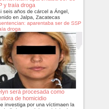
 y traía droga
i seis años de cárcel a Ángel,
enido en Jalpa, Zacatecas
sentencian: aparentaba ser de SSP
raía droga
lyn será procesada como
utora de homicidio
le investiga por una víctimaen la