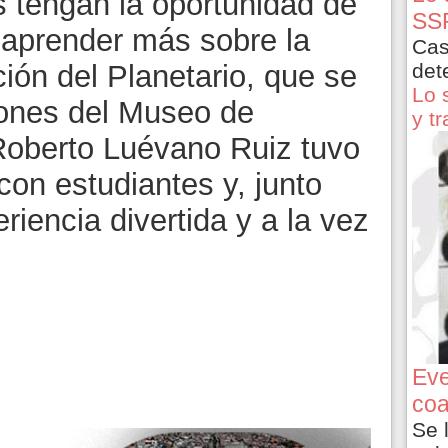
s tengan la oportunidad de
SSP
y aprender más sobre la
Cas
det
ción del Planetario, que se
Lo 
ciones del Museo de
y t
Roberto Luévano Ruiz tuvo
con estudiantes y, junto
eriencia divertida y a la vez
Eve
coa
Se 