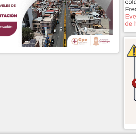
col
Fre
Eve
de 