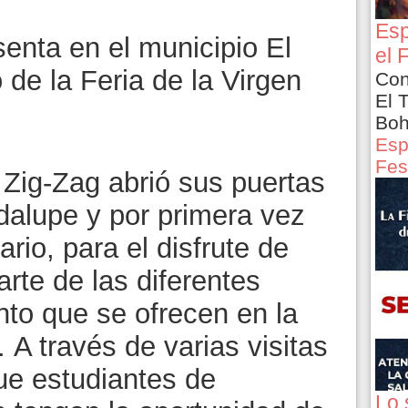
Esp
enta en el municipio El
el 
 de la Feria de la Virgen
Con
El 
Boh
Esp
Fes
 Zig-Zag abrió sus puertas
dalupe y por primera vez
rio, para el disfrute de
rte de las diferentes
nto que se ofrecen en la
 A través de varias visitas
ue estudiantes de
Lo 