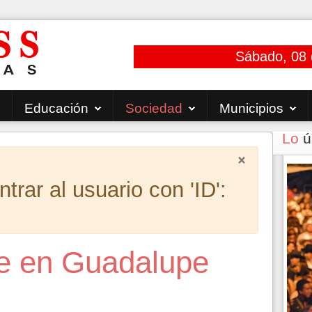
Sábado, 08 
Educación
Sociedad
Municipios
Lo
ú
×
rar al usuario con 'ID':
te en Guadalupe