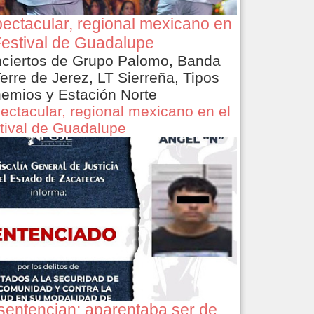
ectacular, regional mexicano en
Festival de Guadalupe
ciertos de Grupo Palomo, Banda
Terre de Jerez, LT Sierreña, Tipos
emios y Estación Norte
ectacular, regional mexicano en el
tival de Guadalupe
sentencian: aparentaba ser de