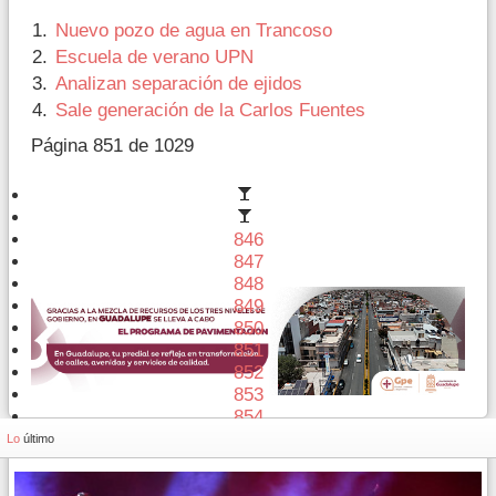
Nuevo pozo de agua en Trancoso
Escuela de verano UPN
Analizan separación de ejidos
Sale generación de la Carlos Fuentes
Página 851 de 1029
846
847
848
849
850
851
852
853
854
855
Lo
último