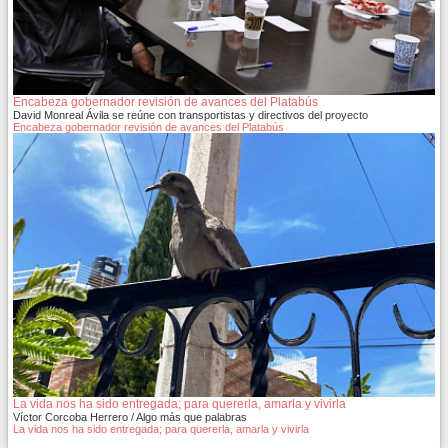
Encabeza gobernador revisión de avances del Platabús
David Monreal Ávila se reúne con transportistas y directivos del proyecto
Encabeza gobernador revisión de avances del Platabús
La vida nos ha sido entregada; para quererla, amarla y vivirla
Víctor Corcoba Herrero / Algo más que palabras
La vida nos ha sido entregada; para quererla, amarla y vivirla