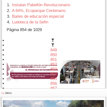
Instalan Pabellón Revolucionario
A 64%, Ecoparque Centenario
Bailes de educación especial
Ludoteca de la Sefin
Página 854 de 1029
849
850
851
852
853
854
855
856
857
858
Lo
último