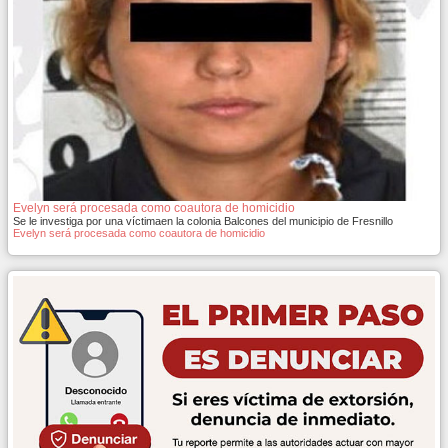
Evelyn será procesada como coautora de homicidio
Se le investiga por una víctimaen la colonia Balcones del municipio de Fresnillo
Evelyn será procesada como coautora de homicidio