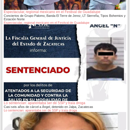
Espectacular, regional mexicano en el Festival de Guadalupe
Conciertos de Grupo Palomo, Banda El Terre de Jerez, LT Sierreña, Tipos Bohemios y
Estación Norte
Espectacular, regional mexicano en el Festival de Guadalupe
Lo sentencian: aparentaba ser de SSP y traía droga
Casi seis años de cárcel a Ángel, detenido en Jalpa, Zacatecas
Lo sentencian: aparentaba ser de SSP y traía droga