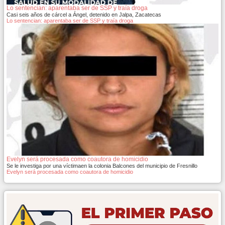
Lo sentencian: aparentaba ser de SSP y traía droga
Casi seis años de cárcel a Ángel, detenido en Jalpa, Zacatecas
Lo sentencian: aparentaba ser de SSP y traía droga
Evelyn será procesada como coautora de homicidio
Se le investiga por una víctimaen la colonia Balcones del municipio de Fresnillo
Evelyn será procesada como coautora de homicidio