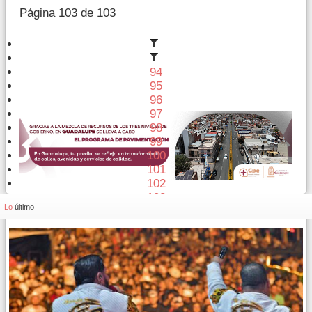
Página 103 de 103
94
95
96
97
98
99
100
101
102
103
Lo
último