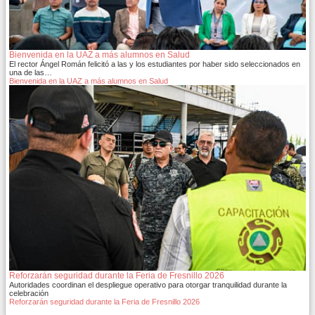
Bienvenida en la UAZ a más alumnos en Salud
El rector Ángel Román felicitó a las y los estudiantes por haber sido seleccionados en
una de las…
Bienvenida en la UAZ a más alumnos en Salud
Reforzarán seguridad durante la Feria de Fresnillo 2026
Autoridades coordinan el despliegue operativo para otorgar tranquilidad durante la
celebración
Reforzarán seguridad durante la Feria de Fresnillo 2026