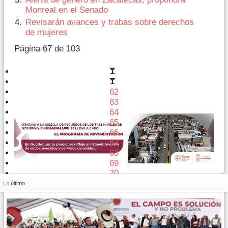
Monreal en el Senado
Revisarán avances y trabas sobre derechos
de mujeres
Página 67 de 103
62
63
64
65
66
67
68
69
70
71
Lo
último