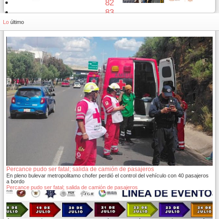
82
83
84
Lo
último
Percance pudo ser fatal; salida de camión de pasajeros
En pleno bulevar metropolitamo chofer perdió el control del vehículo con 40 pasajeros
a bordo
Percance pudo ser fatal; salida de camión de pasajeros