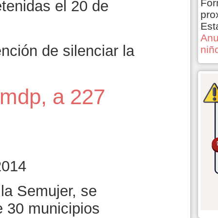
For
tenidas el 20 de
pro
Est
Anu
nción de silenciar la
niñ
 mdp, a 227
2014
 la Semujer, se
e 30 municipios