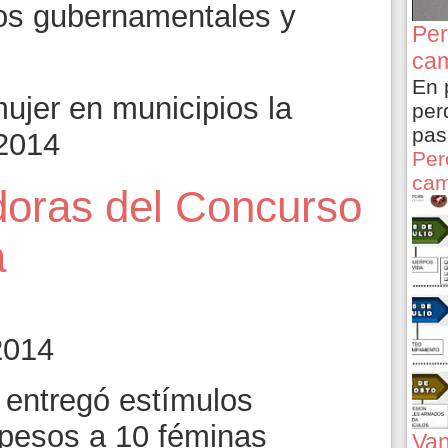
os gubernamentales y
Per
cam
En 
jer en municipios la
per
pas
 2014
Per
cam
oras del Concurso
a
2014
 entregó estímulos
 pesos a 10 féminas
Van