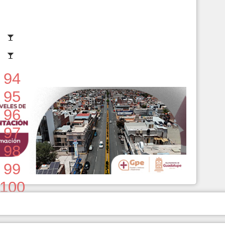
94
95
96
97
98
99
100
101
102