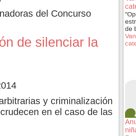
cat
nadoras del Concurso
"Op
est
de 
Van
ón de silenciar la
cat
2014
rbitrarias y criminalización
ecrudecen en el caso de las
Anu
niñ