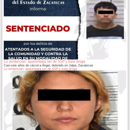
Lo sentencian: aparentaba ser de SSP y traía droga
Casi seis años de cárcel a Ángel, detenido en Jalpa, Zacatecas
Lo sentencian: aparentaba ser de SSP y traía droga