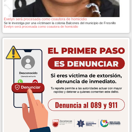
Evelyn será procesada como coautora de homicidio
Se le investiga por una víctimaen la colonia Balcones del municipio de Fresnillo
Evelyn será procesada como coautora de homicidio