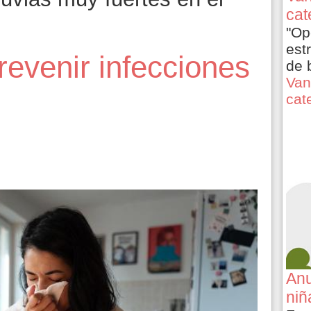
cat
"Op
est
evenir infecciones
de 
Van
cat
Anu
niñ