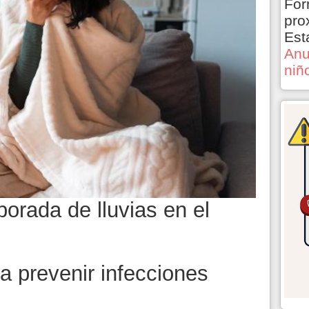
For
pro
Est
Anu
niñ
porada de lluvias en el
 prevenir infecciones