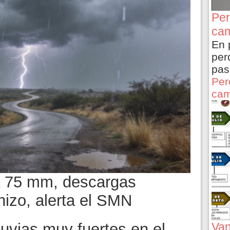
Per
cam
En 
per
pas
Per
cam
 a 75 mm, descargas
anizo, alerta el SMN
Van
uvias muy fuertes en el