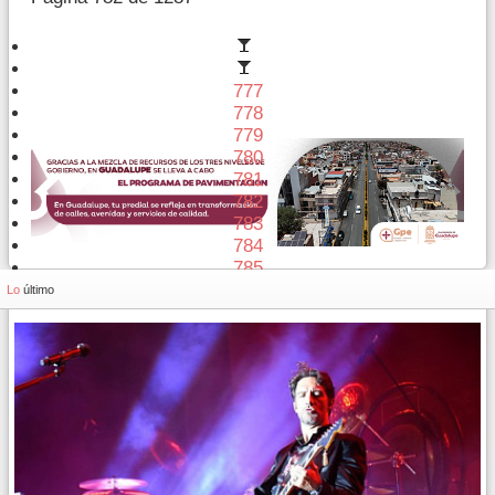
777
778
779
780
781
782
783
784
785
786
Lo
último