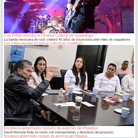
Con Fobia retumba el Festival Cultural de Guadalupe
La banda mexicana de rock celebró 40 años de trayectoria ante miles de seguidores
Con Fobia retumba el Festival Cultural de Guadalupe
Encabeza gobernador revisión de avances del Platabús
David Monreal Ávila se reúne con transportistas y directivos del proyecto
Encabeza gobernador revisión de avances del Platabús