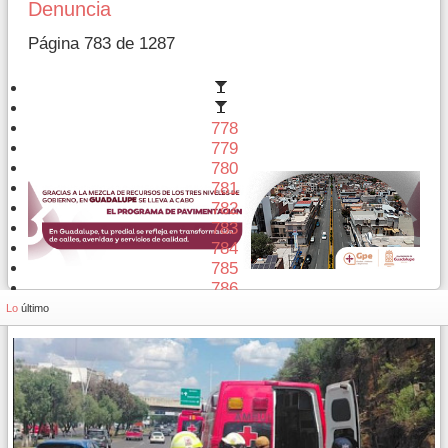
Denuncia
Página 783 de 1287
778
779
780
781
782
783
784
785
786
787
Lo
último