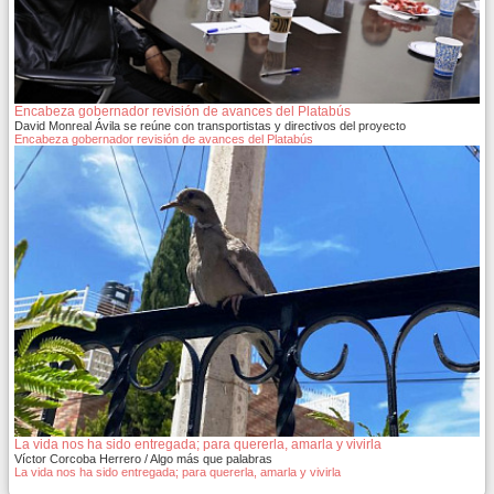
Encabeza gobernador revisión de avances del Platabús
David Monreal Ávila se reúne con transportistas y directivos del proyecto
Encabeza gobernador revisión de avances del Platabús
La vida nos ha sido entregada; para quererla, amarla y vivirla
Víctor Corcoba Herrero / Algo más que palabras
La vida nos ha sido entregada; para quererla, amarla y vivirla