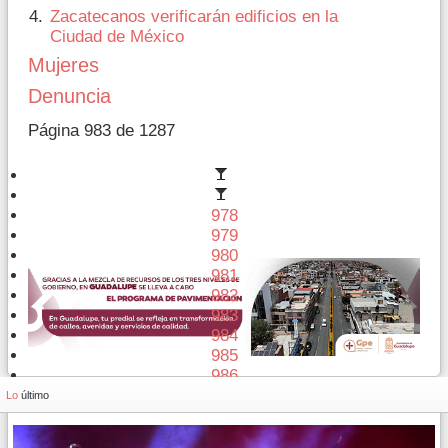
Zacatecanos verificarán edificios en la
Ciudad de México
Mujeres
Denuncia
Página 983 de 1287
978
979
980
981
982
983
984
985
986
987
Lo
último