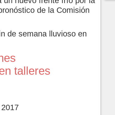
 un nuevo frente frío por la
pronóstico de la Comisión
in de semana lluvioso en
enes
n talleres
 2017