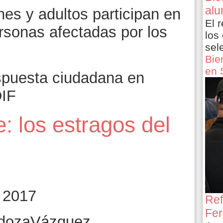
alu
es y adultos participan en
El 
rsonas afectadas por los
los
sel
Bie
en 
spuesta ciudadana en
DIF
: los estragos del
 2017
Ref
Fer