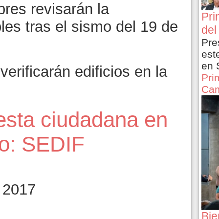
res revisarán la
Pri
les tras el sismo del 19 de
del
Pre
est
en 
rificarán edificios en la
Pri
Cam
esta ciudadana en
io: SEDIF
 2017
Bie