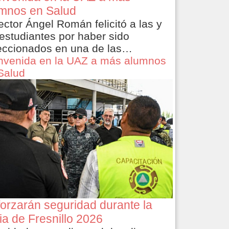
mnos en Salud
rector Ángel Román felicitó a las y
 estudiantes por haber sido
eccionados en una de las…
nvenida en la UAZ a más alumnos
Salud
orzarán seguridad durante la
ia de Fresnillo 2026