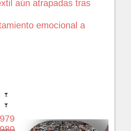
xtil aún atrapadas tras
atamiento emocional a
979
980