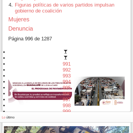
Figuras políticas de varios partidos impulsan
gobierno de coalición
Mujeres
Denuncia
Página 996 de 1287
991
992
993
994
995
996
997
998
999
1000
Lo
último