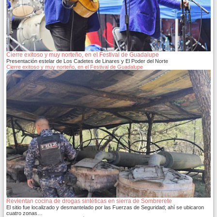
Cierre exitoso y muy norteño, en el Festival de Guadalupe
Presentación estelar de Los Cadetes de Linares y El Poder del Norte
Cierre exitoso y muy norteño, en el Festival de Guadalupe
Revientan cocina de drogas sintéticas en sierra de Sombrerete
El sitio fue localizado y desmantelado por las Fuerzas de Seguridad; ahí se ubicaron
cuatro zonas…