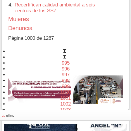
Recertifican calidad ambiental a seis
centros de los SSZ
Mujeres
Denuncia
Página 1000 de 1287
995
996
997
998
999
1000
1001
1002
1003
1004
Lo
último