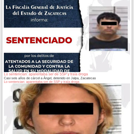
Lo sentencian: aparentaba ser de SSP y traía droga
Casi seis años de cárcel a Ángel, detenido en Jalpa, Zacatecas
Lo sentencian: aparentaba ser de SSP y traía droga