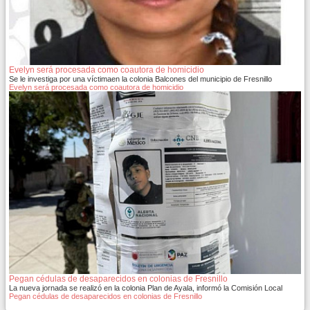
Evelyn será procesada como coautora de homicidio
Se le investiga por una víctimaen la colonia Balcones del municipio de Fresnillo
Evelyn será procesada como coautora de homicidio
Pegan cédulas de desaparecidos en colonias de Fresnillo
La nueva jornada se realizó en la colonia Plan de Ayala, informó la Comisión Local
Pegan cédulas de desaparecidos en colonias de Fresnillo