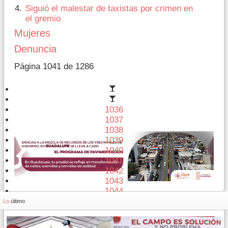
Siguió el malestar de taxistas por crimen en
el gremio
Mujeres
Denuncia
Página 1041 de 1286
1036
1037
1038
1039
1040
1041
1042
1043
1044
1045
Lo
último